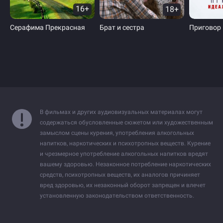
16+
18+
Серафима Прекрасная
Брат и сестра
В фильмах и других аудиовизуальных материалах могут
содержаться обусловленные сюжетом или художественным
замыслом сцены курения, употребления алкогольных
напитков, наркотических и психотропных веществ. Курение
и чрезмерное употребление алкогольных напитков вредят
вашему здоровью. Незаконное потребление наркотических
средств, психотропных веществ, их аналогов причиняет
вред здоровью, их незаконный оборот запрещен и влечет
установленную законодательством ответственность.