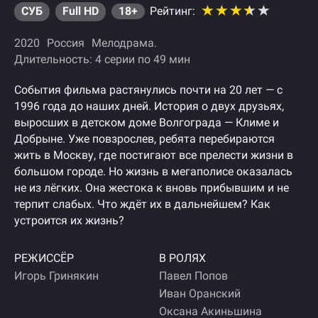
СУБ
Full HD
18+
Рейтинг:
2020
Россия
Мелодрама
Длительность: 4 серии по 49 мин
События фильма растянулись почти на 20 лет — с
1996 года до наших дней. История о двух друзьях,
выросших в детском доме Волгограда — Климе и
Добрыне. Уже повзрослев, ребята перебираются
жить в Москву, где постигают все прелести жизни в
большом городе. Но жизнь в мегаполисе оказалась
не из лёгких. Она жестока к вновь прибывшим и не
терпит слабых. Что ждёт их в дальнейшем? Как
устроится их жизнь?
РЕЖИССЁР
В РОЛЯХ
Игорь Гринякин
Павел Попов
Иван Оранский
Оксана Акиньшина