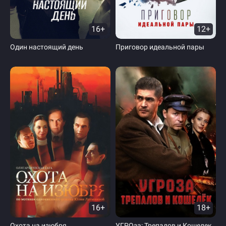
16+
12+
Один настоящий день
Приговор идеальной пары
16+
18+
Охота на изюбря
УГРОза: Трепалов и Кошелек