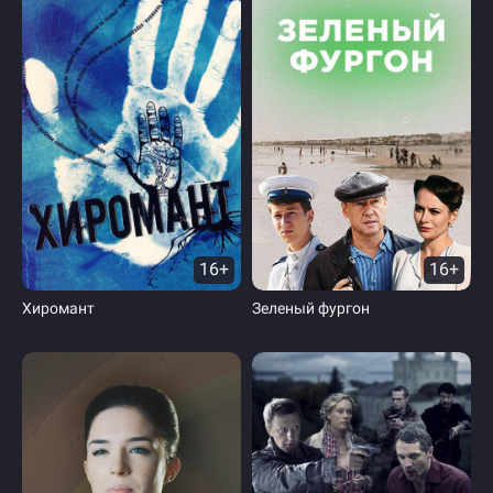
16+
16+
Хиромант
Зеленый фургон