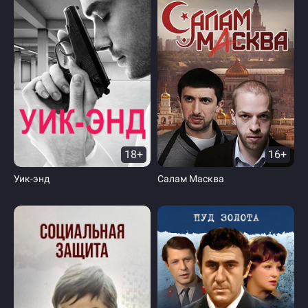
18+
16+
Уик-энд
Салам Масква