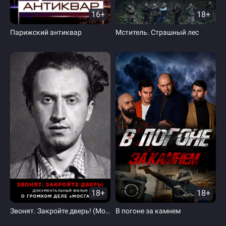
16+
18+
Парижский антиквар
Мститель. Страшный лес
18+
18+
Звонят. Закройте дверь! (Мосгаз)
В погоне за камнем