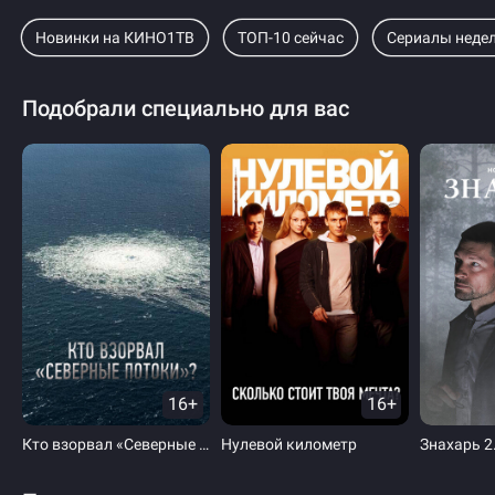
Новинки на КИНО1ТВ
ТОП-10 сейчас
Сериалы неде
Подобрали специально для вас
16+
16+
Кто взорвал «Северные потоки»?
Нулевой километр
Знахарь 2