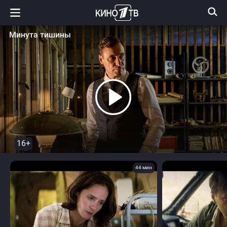
Минута тишины
16+
44 мин