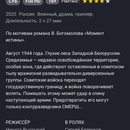
СУБ
Full HD
16+
Рейтинг:
2025
Россия
Военный
драма
триллер
Длительность: 2 ч 27 мин
По мотивам романа В. Богомолова «Момент
истины».
Август 1944 года. Глухие леса Западной Белоруссии.
Средиземье — недавно освобождённая территория,
особая зона, где действуют оставленные в советском
тылу вражеские разведывательно-диверсионные
группы. Советские войска переходят
государственную границу, и война поворачивает
вспять. Помешать этому может удар в спину
наступающей армии. Предотвратить его могут
только контрразведчики СМЕРШ…
РЕЖИССЁР
В РОЛЯХ
Никита Высоцкий
Сергей Безруков