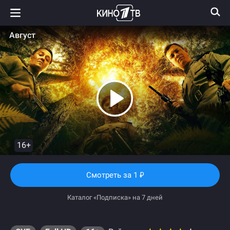
Август
16+
Смотреть
за 1
₽
Каталог «Подписка» на 7 дней