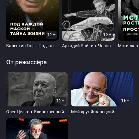
12+
12+
Валентин Гафт. Под каждой маской — тайна жизни
Аркадий Райкин. Человек с тысячью лиц
От режиссёра
12+
16+
Олег Целков. Единственный из многих
Мой друг Жванецкий