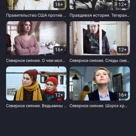
16+
12+
Правительство США против Рудольфа Абеля
Правдивая история. Тегеран 43
16+
12+
Северное сияние. О чем молчат русалки
Северное сияние. Следы смерти
12+
16+
Северное сияние. Ведьмины куклы
Северное сияние. Шорох крыльев