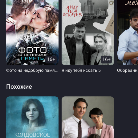
16+
16+
Фото на недобрую память
Я иду тебя искать 5
Оборванн
Похожие