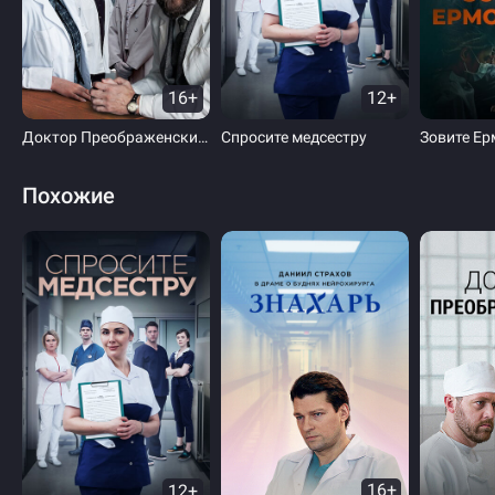
16+
12+
Доктор Преображенский 3
Спросите медсестру
Зовите Ер
Похожие
12+
16+