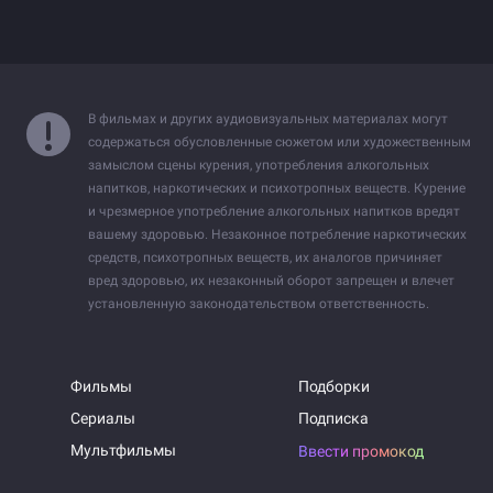
В фильмах и других аудиовизуальных материалах могут
содержаться обусловленные сюжетом или художественным
замыслом сцены курения, употребления алкогольных
напитков, наркотических и психотропных веществ. Курение
и чрезмерное употребление алкогольных напитков вредят
вашему здоровью. Незаконное потребление наркотических
средств, психотропных веществ, их аналогов причиняет
вред здоровью, их незаконный оборот запрещен и влечет
установленную законодательством ответственность.
Фильмы
Подборки
Сериалы
Подписка
Мультфильмы
Ввести промокод