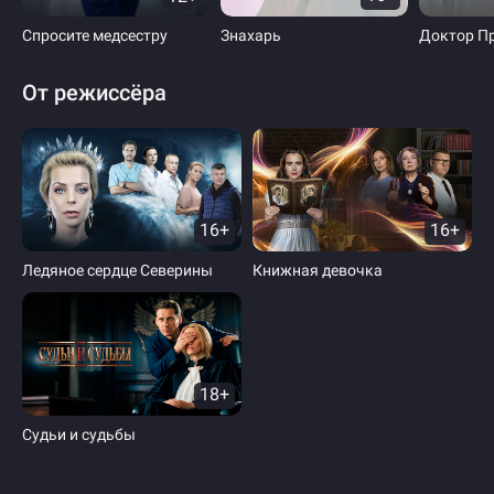
Спросите медсестру
Знахарь
Доктор П
От режиссёра
16+
16+
Ледяное сердце Северины
Книжная девочка
18+
Судьи и судьбы