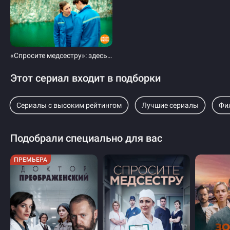
«Спросите медсестру»: здесь легких случаев не бывает! Доброе утро. Фрагмент выпуска от 04.09.2025
Этот сериал входит в подборки
Сериалы с высоким рейтингом
Лучшие сериалы
Фи
Подобрали специально для вас
ПРЕМЬЕРА