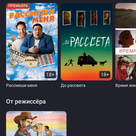
ПРЕМЬЕРА
18+
18+
Рассмеши меня
До рассвета
Время же
От режиссёра