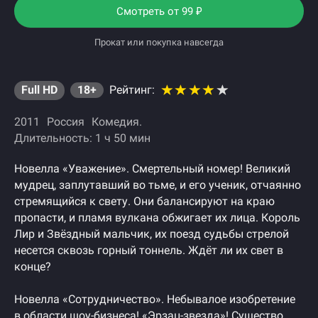
Смотреть от
99
₽
Прокат или покупка навсегда
Full HD
18+
Рейтинг:
2011
Россия
Комедия
Длительность: 1 ч 50 мин
Новелла «Уважение». Смертельный номер! Великий
мудрец, заплутавший во тьме, и его ученик, отчаянно
стремящийся к свету. Они балансируют на краю
пропасти, и пламя вулкана обжигает их лица. Король
Лир и Звёздный мальчик, их поезд судьбы стрелой
несется сквозь горный тоннель. Ждёт ли их свет в
конце?
Новелла «Сотрудничество». Небывалое изобретение
в области шоу-бизнеса! «Эрзац-звезда»! Существо,