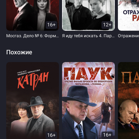
16+
12+
Мосгаз. Дело № 6: Формула мести
Я иду тебя искать 4. Паранойя
Отражени
Похожие
16+
16+