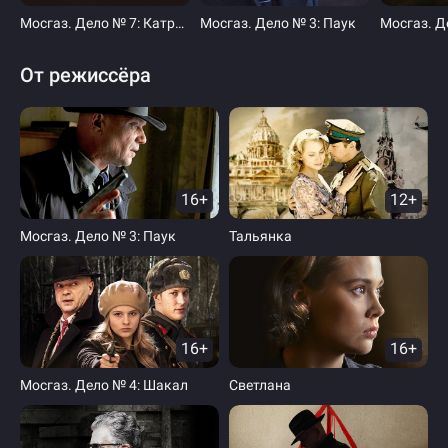
Мосгаз. Дело № 7: Катран
Мосгаз. Дело № 3: Паук
Мосгаз. Д
От режиссёра
16+
12+
Мосгаз. Дело № 3: Паук
Тальянка
16+
16+
Мосгаз. Дело № 4: Шакал
Светлана